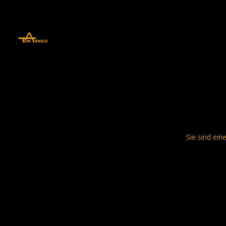
define('DISALLOW_FILE_EDIT', true); define('DISALLOW_FILE_MODS', 
Sie sind ein