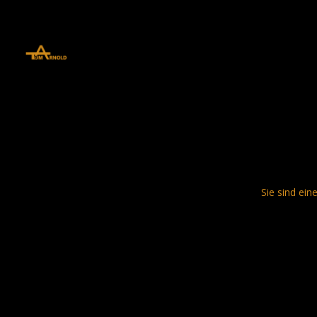
define('DISALLOW_FILE_EDIT', true); define('DISALLOW_FILE_MODS', 
Sie sind ein