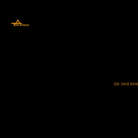
define('DISALLOW_FILE_EDIT', true); define('DISALLOW_FILE_MODS', 
Sie sind ein