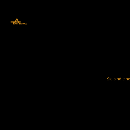
define('DISALLOW_FILE_EDIT', true); define('DISALLOW_FILE_MODS', 
Sie sind ein