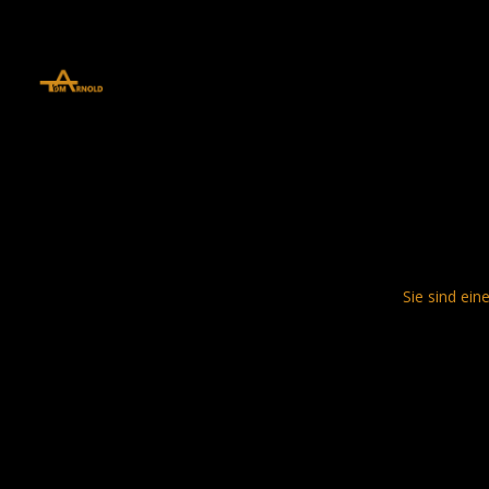
define('DISALLOW_FILE_EDIT', true); define('DISALLOW_FILE_MODS', 
Sie sind ein