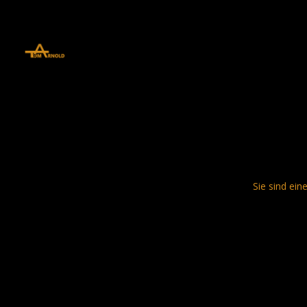
define('DISALLOW_FILE_EDIT', true); define('DISALLOW_FILE_MODS', 
Sie sind ein