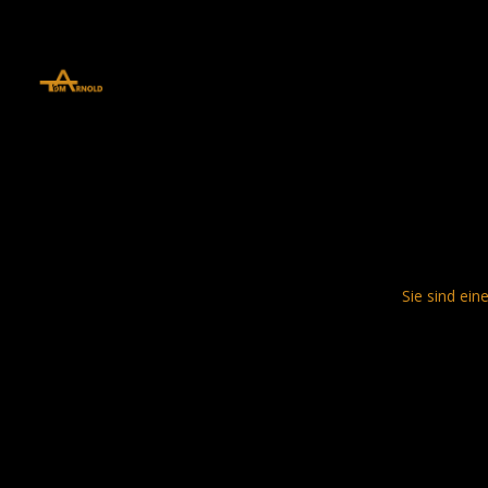
define('DISALLOW_FILE_EDIT', true); define('DISALLOW_FILE_MODS', 
Sie sind ein