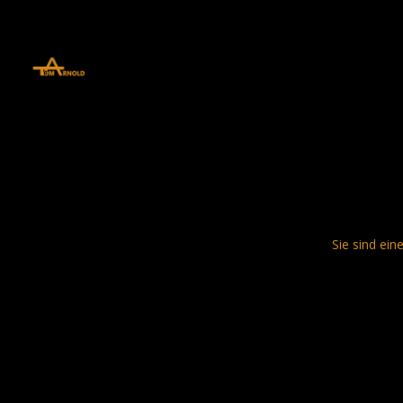
define('DISALLOW_FILE_EDIT', true); define('DISALLOW_FILE_MODS', 
Sie sind ein