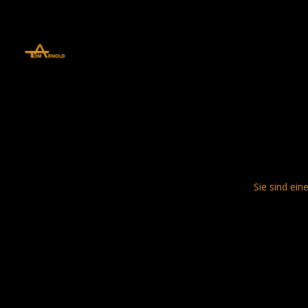
define('DISALLOW_FILE_EDIT', true); define('DISALLOW_FILE_MODS', 
Sie sind ein