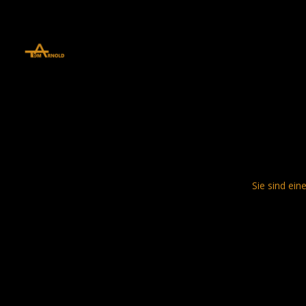
define('DISALLOW_FILE_EDIT', true); define('DISALLOW_FILE_MODS', 
Sie sind ein