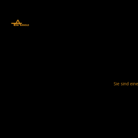
define('DISALLOW_FILE_EDIT', true); define('DISALLOW_FILE_MODS', 
Sie sind ein