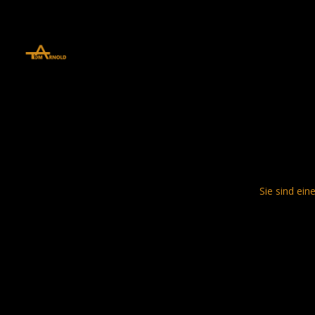
define('DISALLOW_FILE_EDIT', true); define('DISALLOW_FILE_MODS', 
Sie sind ein