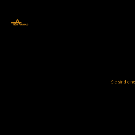
define('DISALLOW_FILE_EDIT', true); define('DISALLOW_FILE_MODS', 
Sie sind ein