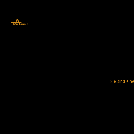
define('DISALLOW_FILE_EDIT', true); define('DISALLOW_FILE_MODS', 
Sie sind ein