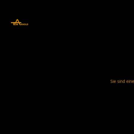
define('DISALLOW_FILE_EDIT', true); define('DISALLOW_FILE_MODS', 
Sie sind ein