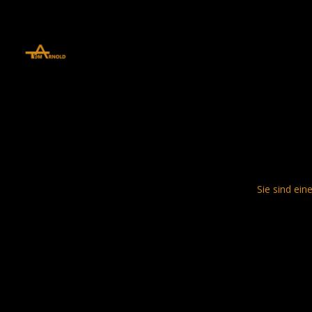
define('DISALLOW_FILE_EDIT', true); define('DISALLOW_FILE_MODS', 
Sie sind ein