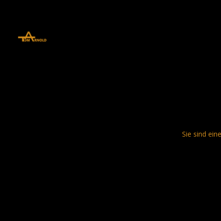
define('DISALLOW_FILE_EDIT', true); define('DISALLOW_FILE_MODS', 
Sie sind ein