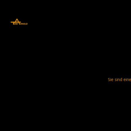
define('DISALLOW_FILE_EDIT', true); define('DISALLOW_FILE_MODS', 
Sie sind ein