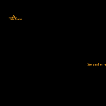
define('DISALLOW_FILE_EDIT', true); define('DISALLOW_FILE_MODS', 
Sie sind ein