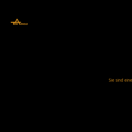
define('DISALLOW_FILE_EDIT', true); define('DISALLOW_FILE_MODS', 
Sie sind ein