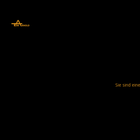
define('DISALLOW_FILE_EDIT', true); define('DISALLOW_FILE_MODS', 
Sie sind ein