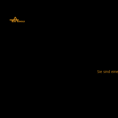
define('DISALLOW_FILE_EDIT', true); define('DISALLOW_FILE_MODS', 
Sie sind ein