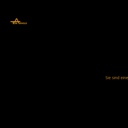
define('DISALLOW_FILE_EDIT', true); define('DISALLOW_FILE_MODS', 
Sie sind ein