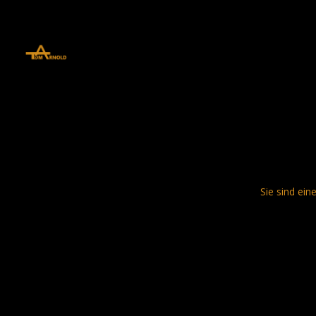
define('DISALLOW_FILE_EDIT', true); define('DISALLOW_FILE_MODS', 
Sie sind ein