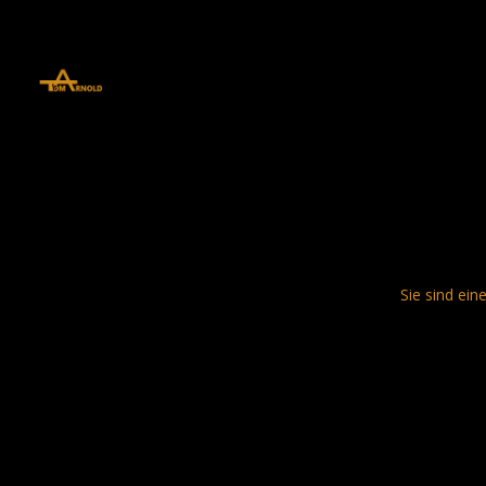
define('DISALLOW_FILE_EDIT', true); define('DISALLOW_FILE_MODS', 
Sie sind ein