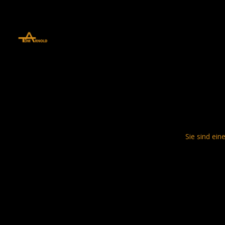
define('DISALLOW_FILE_EDIT', true); define('DISALLOW_FILE_MODS', 
Sie sind ein