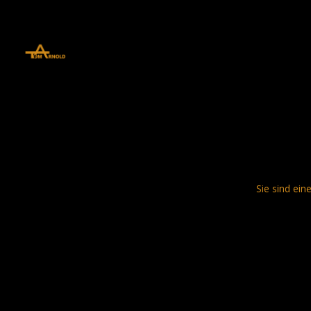
define('DISALLOW_FILE_EDIT', true); define('DISALLOW_FILE_MODS', 
Sie sind ein