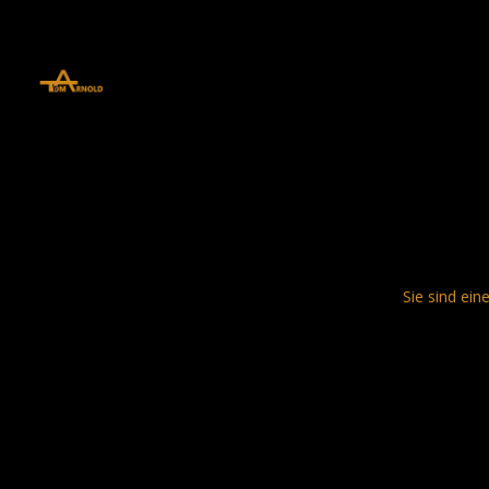
define('DISALLOW_FILE_EDIT', true); define('DISALLOW_FILE_MODS', 
Sie sind ein